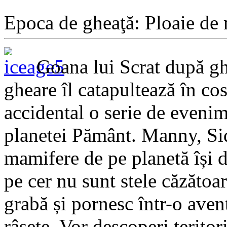
Epoca de gheaţă: Ploaie de 
Goana lui Scrat după gh
gheare îl catapultează în c
accidental o serie de eveni
planetei Pământ. Manny, Sid,
mamifere de pe planetă își 
pe cer nu sunt stele căzătoar
grabă și pornesc într-o avent
râsete. Vor descoperi teritor