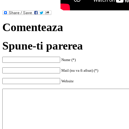
Comenteaza
Spune-ti parerea
Nume (*)
Mail (nu va fi afisat) (*)
Website