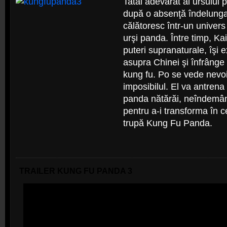
Tatăl adevărat al ursului
după o absenţă îndelungat
călătoresc într-un univers
urşi panda. Între timp, Kai
puteri supranaturale, îşi 
asupra Chinei şi înfrânge
kung fu. Po se vede nevoi
imposibilul. El va antrena 
panda nătărăi, neîndemâna
pentru a-i transforma în 
trupă Kung Fu Panda.
TRAILER KUNG FU PANDA 3