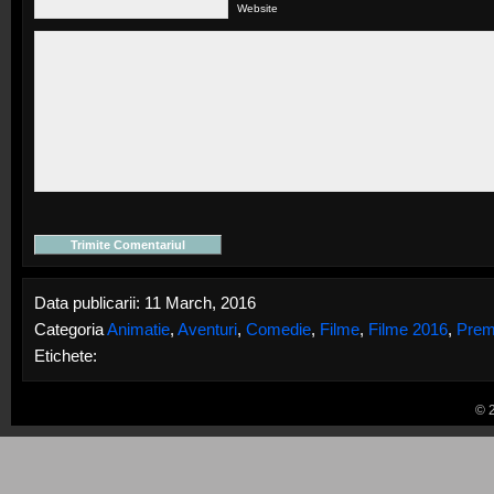
Website
Data publicarii: 11 March, 2016
Categoria
Animatie
,
Aventuri
,
Comedie
,
Filme
,
Filme 2016
,
Prem
Etichete:
© 