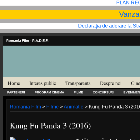
PLAN RE
Vanzar
Declaraţia de aderare la St
Romania Film
- R.A.D.E.F.
Home
Interes public
Transparenta
Despre noi
Cine
PARTENERI
PROGRAM CINEMA
FILME
CONCURSURI
EVENIMEN
Romania Film
>
Filme
>
Animatie
> Kung Fu Panda 3 (201
Kung Fu Panda 3 (2016)