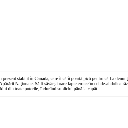
 în prezent stabilit în Canada, care încă îi poartă pică pentru că l-a denu
ărării Naţionale. Să fi săvârşit oare fapte eroice în cel de-al doilea răz
ădui din toate puterile, îndurând supliciul până la capăt.