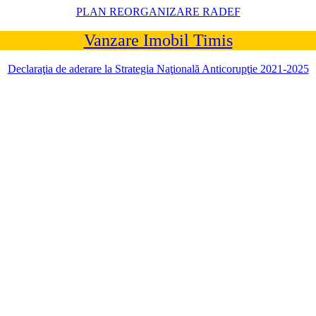
PLAN REORGANIZARE RADEF
Vanzare Imobil Timis
Declaraţia de aderare la Strategia Naţională Anticorupţie 2021-2025