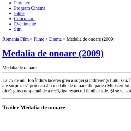
Parteneri
Program Cinema
Filme
Concursuri
Evenimente
Stiri
Romania Film
>
Filme
>
Drama
> Medalia de onoare (2009)
Medalia de onoare (2009)
Medalia de onoare
La 75 de ani, Ion îndură tăcerea grea a soţiei şi indiferenţa fiului său,
are surpriza să primească o medalie de onoare din partea Ministerului Ap
oferă şansa nesperată de a recâştiga respectul familiei sale. Şi se va str
Trailer Medalia de onoare