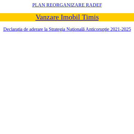
PLAN REORGANIZARE RADEF
Vanzare Imobil Timis
Declaraţia de aderare la Strategia Naţională Anticorupţie 2021-2025