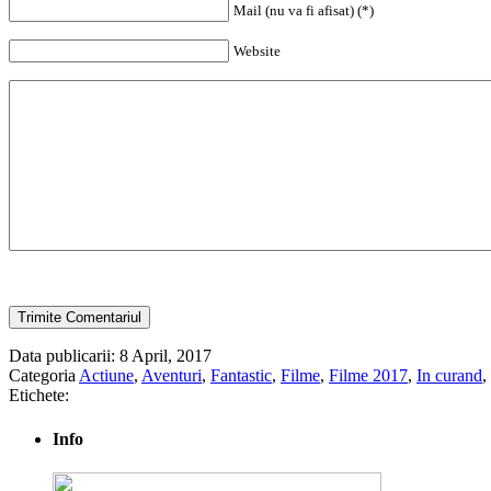
Mail (nu va fi afisat) (*)
Website
Data publicarii: 8 April, 2017
Categoria
Actiune
,
Aventuri
,
Fantastic
,
Filme
,
Filme 2017
,
In curand
,
Etichete:
Info