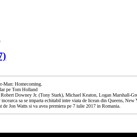
)
7)
pider-Man: Homecoming.
tular pe Tom Holland
y), Robert Downey Jr. (Tony Stark), Michael Keaton, Logan Marshall-G
ncearca sa se imparta echitabil intre viata de licean din Queens, New 
 de Jon Watts si va avea premiera pe 7 iulie 2017 in Romania.