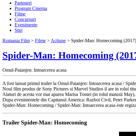
Parteneri
Program Cinema
Filme
Concursuri
Evenimente
Stiri
Romania Film
>
Filme
>
Actiune
> Spider-Man: Homecoming (2017
Spider-Man: Homecoming (201
Omul-Paianjen: Intoarcerea acasa
A fost lansat primul trailer la Omul-Paianjen: Intoarcerea acasa / S
Noul film produs de Sony Pictures si Marvel Studios il are in rolul ti
Alaturi de acesta vor mai aparea Marisa Tomei (in rolul matusii Ma
Dupa evenimentele din Capitanul America: Razboi Civil, Peter Parker i
Spider-Man: Homecoming / Spider-Man: Intoarcerea acasa este regizat
Trailer Spider-Man: Homecoming